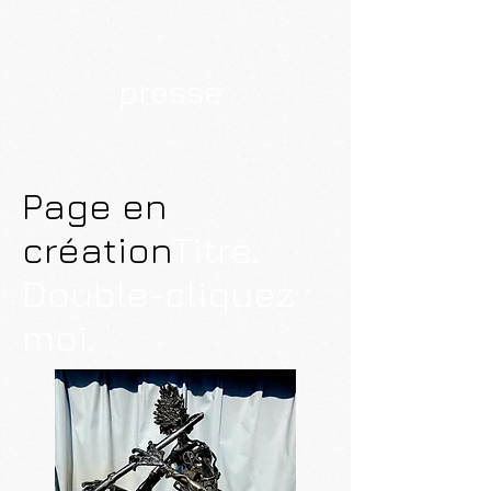
presse
Page en
création
Titre.
Double-cliquez
moi.