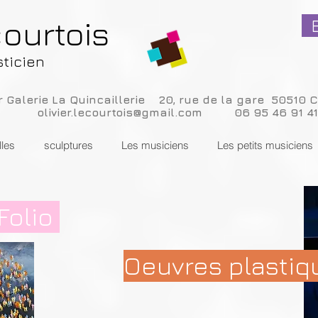
courtois
sticien
er Galerie La Quincaillerie 20, rue de la gare 50510
olivier.lecourtois@gmail.com
06 95 46 91 41
lles
sculptures
Les musiciens
Les petits musiciens
Folio
Oeuvres plastiq