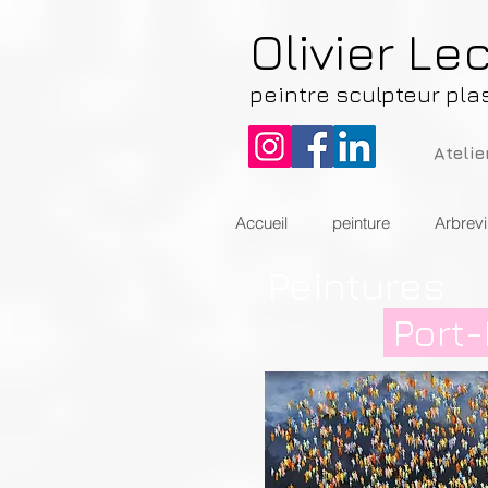
Olivier Le
peintre sculpteur pla
Ateli
Accueil
peinture
Arbrevi
Peintures
Port-