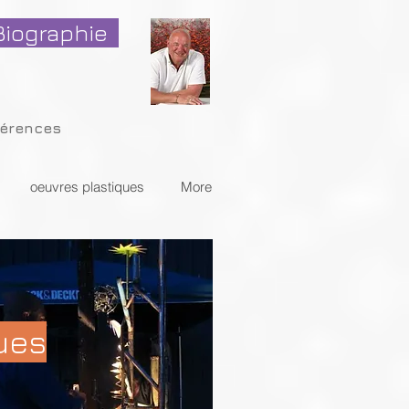
Biographie
 Cérences
oeuvres plastiques
More
ues