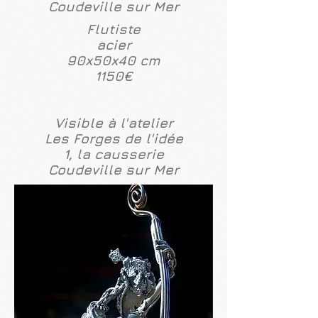
Coudeville sur Mer
Flutiste
acier
90x50x40 cm
1150€
Visible à l'atelier
Les Forges de l'idée
1, la causserie
Coudeville sur Mer