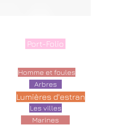
Port-Folio
Homme et foules
Arbres
Lumières d'estran
Les villes
Marines