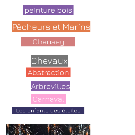
peinture bois
Pêcheurs et Marins
Chausey
Chevaux
Abstraction
Arbrevilles
Carnaval
Les enfants des étoiles